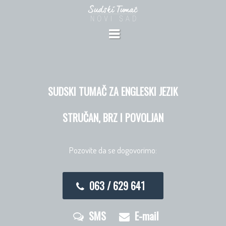
SUDSKI TUMAČ ZA ENGLESKI JEZIK
STRUČAN, BRZ I POVOLJAN
Pozovite da se dogovorimo:
063 / 629 641
SMS
E-mail