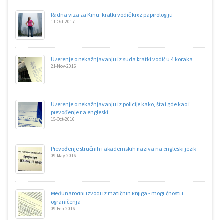
Radna viza za Kinu: kratki vodič kroz papirologiju
11-Oct-2017
Uverenje o nekažnjavanju iz suda kratki vodič u 4 koraka
21-Nov-2016
Uverenje o nekažnjavanju iz policije kako, šta i gde kao i
prevođenje na engleski
15-Oct-2016
Prevođenje stručnih i akademskih naziva na engleski jezik
09-May-2016
Međunarodni izvodi iz matičnih knjiga - mogućnosti i
ograničenja
09-Feb-2016