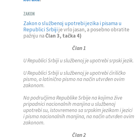
ZAKON
Zakon o službenoj upotrebi jezika i pisama u
Republici Srbiji
je vrlo jasan, a posebno obratite
pažnju na
Član 3, tačka 4)
Član 1
U Republici Srbiji u službenoj je upotrebi srpski jezik.
U Republici Srbiji u službenoj je upotrebi ćiriličko
pismo, a latinično pismo na način utvrđen ovim
zakonom.
Na područjima Republike Srbije na kojima žive
pripadnici nacionalnih manjina u službenoj
upotrebi su, istovremeno sa srpskim jezikom i jezici
i pisma nacionalnih manjina, na način utvrđen ovim
zakonom.
Član 2