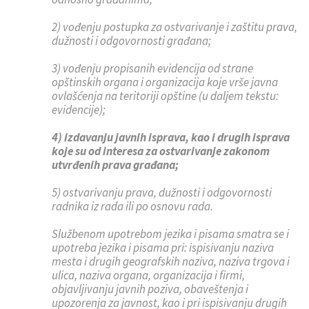
2) vođenju postupka za ostvarivanje i zaštitu prava,
dužnosti i odgovornosti građana;
3) vođenju propisanih evidencija od strane
opštinskih organa i organizacija koje vrše javna
ovlašćenja na teritoriji opštine (u daljem tekstu:
evidencije);
4) izdavanju javnih isprava, kao i drugih isprava
koje su od interesa za ostvarivanje zakonom
utvrđenih prava građana;
5) ostvarivanju prava, dužnosti i odgovornosti
radnika iz rada ili po osnovu rada.
Službenom upotrebom jezika i pisama smatra se i
upotreba jezika i pisama pri: ispisivanju naziva
mesta i drugih geografskih naziva, naziva trgova i
ulica, naziva organa, organizacija i firmi,
objavljivanju javnih poziva, obaveštenja i
upozorenja za javnost, kao i pri ispisivanju drugih