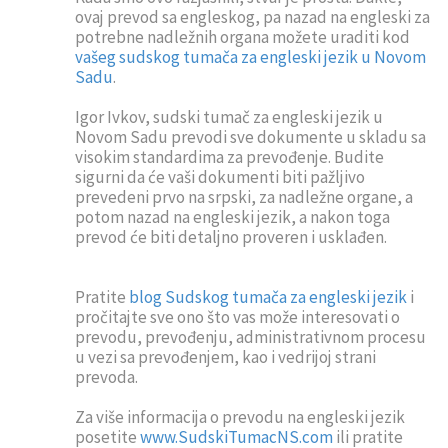
ovaj prevod sa engleskog, pa nazad na engleski za
potrebne nadležnih organa možete uraditi kod
vašeg sudskog tumača za engleski jezik u Novom
Sadu
.
Igor Ivkov, sudski tumač za engleski jezik u
Novom Sadu prevodi sve dokumente u skladu sa
visokim standardima za prevođenje. Budite
sigurni da će vaši dokumenti biti pažljivo
prevedeni prvo na srpski, za nadležne organe, a
potom nazad na engleski jezik, a nakon toga
prevod će biti detaljno proveren i usklađen.
Pratite
blog Sudskog tumača za engleski jezik
i
pročitajte sve ono što vas može interesovati o
prevodu, prevođenju, administrativnom procesu
u vezi sa prevođenjem, kao i vedrijoj strani
prevoda.
Za više informacija o prevodu na engleski jezik
posetite
www.SudskiTumacNS.com
ili pratite