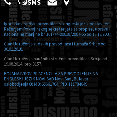
SMS
Igor Ivkov, sudski prevodilac za engleski jezik postavljen
Rešenjem Pokrajinskog sekreterijata za propise, upravu i
nacionalne manjine br. 101-74-00018/2007-55 od 17.12.2007.
Član Udruženja sudskih prevodilaca i tumača Srbije od
30.01.2018.
Član Udruženja naučnih i stručnih prevodilaca Srbije od
19.08.2014, broj 3157.
BOJANA IVKOV PR AGENCIJA ZA PREVODJENJE NA
ENGLESKI JEZIK NOVI SAD Novi Sad, Bulevar
oslobodjenja 68 MB: 65661764, PIB: 111784649