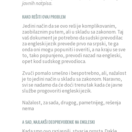
javnih natpisa.
KAKO REŠITI OVAJ PROBLEM
Jedini način da se ovo reši je komplikovanim,
zaobilaznim putem, ali u skladu sa zakonom. Taj
vaš dokument je potrebno da sudski prevodilac
za engleski jezik prevede prvo na srpski, te ga
onda oni mogu popuniti i overiti, a na kraju se sve
to, tako popunjeno, prevodi nazad na engleski,
opet kod sudskog prevodioca.
Zvuči pomalo smešno i bespotrebno, ali, nažalost
je to jedini način u skladu sa zakonom. Naravno,
svi se nadamo da će doći trenutak kada će javne
službe progovoriti engleski jezik.
Nažalost, za sada, drugog, pametnijeg, rešenja
nema
A SAD, NAJLAKŠI DEOPREVOĐENJE NA ENGLESKI
Kada smo ovo razjasnili, stvar je prosta. Dakle,