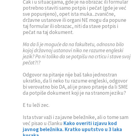
Čak i u situacijama, gde je na obrazac ili formular
potrebno staviti samo potpis i pečat (gde je već
sve popunjeno), opet ista muka...zvanične,
državne ustanove ili organi NE mogu da popune
taj formular ili obrazac, niti da stave potpis i
pečat na taj dokument.
Ma da li je moguće da na fakultetu, odnosno bilo
kojoj državnoj ustanovi niko ne razume engleski
jezik? Pa ni toliko da se potpišu na crticu i stave svoj
pečat?!?
Odgovor na pitanje nije baš tako jednostran
ukratko, da li neko tu razume engleski, odgovor
bi verovatno bio DA, ali je pravo pitanje da li SME
da potpiše dokument koji je na stranom jeziku?
E tu leži zec.
Ista stvar važi i za javne beležnike, ali o tome sam
već pisao u članku
Kako overiti izjavu kod
javnog beležnika. Kratko uputstvo u 3 laka
koraka
.