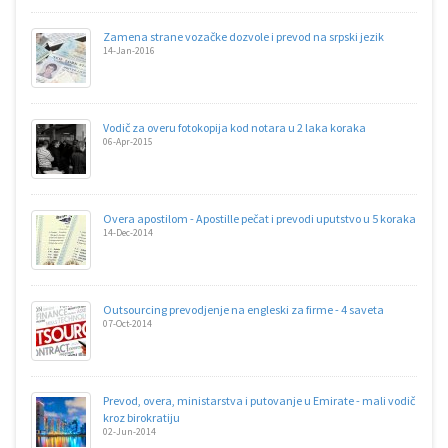
Zamena strane vozačke dozvole i prevod na srpski jezik
14-Jan-2016
Vodič za overu fotokopija kod notara u 2 laka koraka
06-Apr-2015
Overa apostilom - Apostille pečat i prevodi uputstvo u 5 koraka
14-Dec-2014
Outsourcing prevodjenje na engleski za firme - 4 saveta
07-Oct-2014
Prevod, overa, ministarstva i putovanje u Emirate - mali vodič
kroz birokratiju
02-Jun-2014