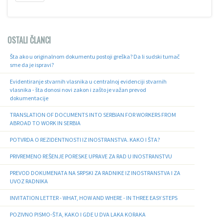
OSTALI ČLANCI
Šta ako u originalnom dokumentu postoji greška? Da li sudski tumač
sme da je ispravi?
Evidentiranje stvarnih vlasnika u centralnoj evidenciji stvarnih
vlasnika - šta donosi novi zakon i zašto je važan prevod
dokumentacije
TRANSLATION OF DOCUMENTS INTO SERBIAN FOR WORKERS FROM
ABROAD TO WORK IN SERBIA
POTVRDA O REZIDENTNOSTI IZ INOSTRANSTVA. KAKO I ŠTA?
PRIVREMENO REŠENJE PORESKE UPRAVE ZA RAD U INOSTRANSTVU
PREVOD DOKUMENATA NA SRPSKI ZA RADNIKE IZ INOSTRANSTVA I ZA
UVOZ RADNIKA
INVITATION LETTER - WHAT, HOW AND WHERE - IN THREE EASY STEPS
POZIVNO PISMO-ŠTA, KAKO I GDE U DVA LAKA KORAKA