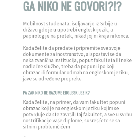
GA NIKO NE GOVORI?!?
Mobilnost studenata, iseljavanje iz Srbije u
državu gde je u upotrebi engleski jezik, a
papirologije na pretek, nikad joj ni kraja ni konca.
Kada želite da predate i pripremite sve svoje
dokumente za inostranstvo, a ispostavi se da
neka zvanična institucija, poput fakulteta ili neke
nadležne službe, treba da popuni i po koji
obrazac ili formular odmah na engleskom jeziku,
jave se određene prepreke
PA ZAR NIKO NE RAZUME ENGLESKI JEZIK?
Kada želite, na primer, da vam fakultet popuni
obrazac koji je na engleskom jeziku kojim se
potvrđuje da ste završili taj fakultet, a sve u svrhu
nostrifikacije vaše diplome, susrešćete se sa
sitnim problemčićem