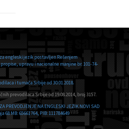
 za engleski jezik postavljen Rešenjem
 propise, upravu i nacionalne manjine br. 101-74-
ilaca i tumača Srbije od 30.01.2018.
čnih prevodilaca Srbije od 19.08.2014, broj 3157.
 ZA PREVODJENJE NA ENGLESKI JEZIK NOVI SAD
ja 68 MB: 65661764, PIB: 111784649