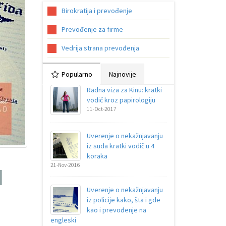
Birokratija i prevođenje
Prevođenje za firme
Vedrija strana prevođenja
Popularno
Najnovije
Radna viza za Kinu: kratki
vodič kroz papirologiju
11-Oct-2017
Uverenje o nekažnjavanju
iz suda kratki vodič u 4
koraka
21-Nov-2016
I
Uverenje o nekažnjavanju
iz policije kako, šta i gde
kao i prevođenje na
engleski