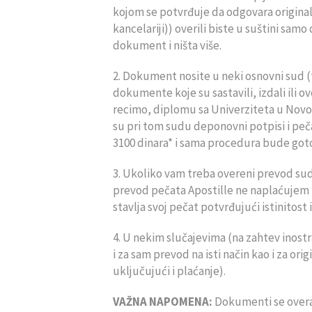
kojom se potvrđuje da odgovara originalu
kancelariji)) overili biste u suštini sam
dokument i ništa više.
2. Dokument nosite u neki osnovni sud (
dokumente koje su sastavili, izdali ili o
recimo, diplomu sa Univerziteta u No
su pri tom sudu deponovni potpisi i peča
3100 dinara* i sama procedura bude gotov
3. Ukoliko vam treba overeni prevod su
prevod pečata Apostille ne naplaćujem 
stavlja svoj pečat potvrđujući istinitost
4. U nekim slučajevima (na zahtev inostra
i za sam prevod na isti način kao i za o
uključujući i plaćanje).
VAŽNA NAPOMENA:
Dokumenti se over