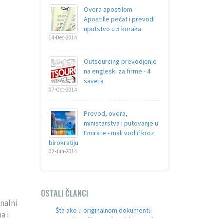
Overa apostilom -
Apostille pečat i prevodi
uputstvo u 5 koraka
14-Dec-2014
Outsourcing prevodjenje
na engleski za firme - 4
saveta
07-Oct-2014
Prevod, overa,
ministarstva i putovanje u
Emirate - mali vodič kroz
birokratiju
02-Jun-2014
OSTALI ČLANCI
inalni
Šta ako u originalnom dokumentu
a i