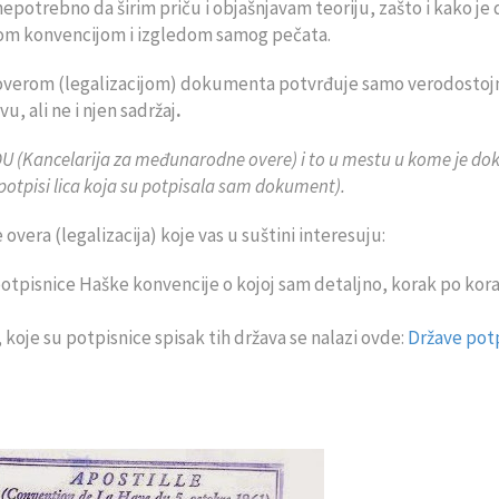
 nepotrebno da širim priču i objašnjavam teoriju, zašto i kako je
kom konvencijom i izgledom samog pečata.
se overom (legalizacijom) dokumenta potvrđuje samo verodostoj
vu, ali ne i njen sadržaj
.
DU (Kancelarija za međunarodne overe) i to u mestu u kome je d
 potpisi lica koja su potpisala sam dokument).
overa (legalizacija) koje vas u suštini interesuju:
 potpisnice Haške konvencije o kojoj sam detaljno, korak po kor
koje su potpisnice spisak tih država se nalazi ovde:
Države pot