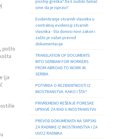
postoji greška? Da li sudski tumač
j
sme da je ispravi?
Evidentiranje stvarnih vlasnika u
centralnoj evidenciji stvarnih
vlasnika - šta donosi novi zakon i
zašto je važan prevod
dokumentacije
, pošto
TRANSLATION OF DOCUMENTS
 košta
INTO SERBIAN FOR WORKERS
FROM ABROAD TO WORK IN
SERBIA
e (ja
ač
POTVRDA O REZIDENTNOSTI IZ
INOSTRANSTVA. KAKO I ŠTA?
PRIVREMENO REŠENJE PORESKE
ostille
UPRAVE ZA RAD U INOSTRANSTVU
PREVOD DOKUMENATA NA SRPSKI
ZA RADNIKE IZ INOSTRANSTVA I ZA
UVOZ RADNIKA
ru