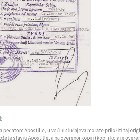
:
 pečatom Apostille, u većini slučajeva morate priložiti taj orig
e staviti Apostille, a na overenoj kopiji (kopiji koja je overen