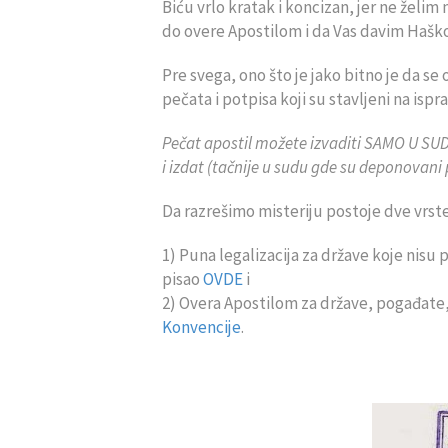
Biću vrlo kratak i koncizan, jer ne želim
do overe Apostilom i da Vas davim Haš
Pre svega, ono što je jako bitno je da 
pečata i potpisa koji su stavljeni na ispra
Pečat apostil možete izvaditi SAMO U SU
i izdat (tačnije u sudu gde su deponovani
Da razrešimo misteriju postoje dve vrste 
1) Puna legalizacija za države koje nisu
pisao
OVDE
i
2) Overa Apostilom za države, pogađate, 
Konvencije
.