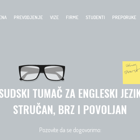
ENA
PREVODJENJE
VIZE
FIRME
STUDENTI
PREPORUKE
SUDSKI TUMAČ ZA ENGLESKI JEZI
STRUČAN, BRZ I POVOLJAN
Pozovite da se dogovorimo: