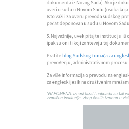
dokumenta iz Novog Sada): Ako je dok
overi u sudu u Novom Sadu (osoba koja
Isto važi i za overu prevoda sudskog pre
pečat deponovan u sudu u Novom Sadu 
5. Najvažnije, uvek pitajte instituciju i
ipak su oni ti koji zahtevaju taj dokumen
Pratite
blog Sudskog tumača za englesk
prevođenju, administrativnom procesu u 
Za više informacija o prevodu na englesk
za engleski jezik na društvenim mreža
*NAPOMENA: Iznosi taksi i naknada su bili va
zvanične institucije, zbog čestih izmena u vi