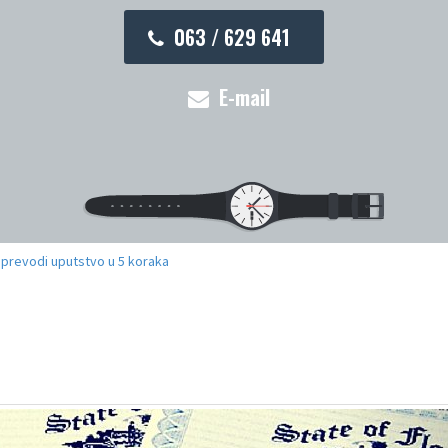
063 / 629 641
E-mail
i prevodi uputstvo u 5 koraka