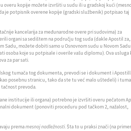
 overu kopije možete izvršiti u sudu ili u gradskoj kući (mesno
o da je potpisnik overene kopije (gradski službenik) potpisao taj
tačnije kancelarija za međunarodne overe pri sudovima) za
verili organi sa sedištem na području tog suda (dakle Apostil za,
vom Sadu, možete dobiti samo u Osnovnom sudu u Novom Sadu
ti osoba koje su potpisale i overile vašu diplomu). Ova usluga
a za par sati.
dskog tumača tog dokumenta, prevodi se i dokument i Apostill
kao posebnu stranicu, tako da ste tu već malo uštedeli) i tum
 i tačnost prevoda.
ne institucije ili organa) potrebno je izvršiti overu pečatom Ap
riginalni dokument (ponoviti proceduru pod tačkom 2, nažalost,
avaju prema
mesnoj nadležnosti
. Šta to u praksi znači (na prime