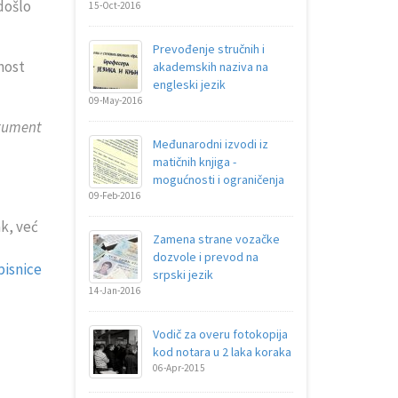
 došlo
15-Oct-2016
Prevođenje stručnih i
nost
akademskih naziva na
engleski jezik
09-May-2016
okument
Međunarodni izvodi iz
matičnih knjiga -
mogućnosti i ograničenja
09-Feb-2016
ak, već
Zamena strane vozačke
dozvole i prevod na
pisnice
srpski jezik
14-Jan-2016
Vodič za overu fotokopija
kod notara u 2 laka koraka
06-Apr-2015