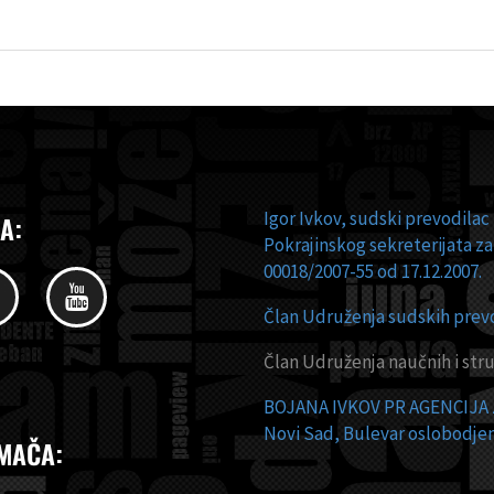
Igor Ivkov, sudski prevodilac
A:
Pokrajinskog sekreterijata za
00018/2007-55 od 17.12.2007.
Član Udruženja sudskih prevod
Član Udruženja naučnih i stru
BOJANA IVKOV PR AGENCIJA
Novi Sad, Bulevar oslobodjen
MAČA: