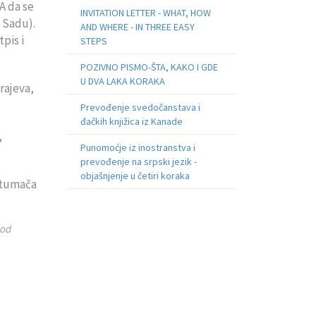
A da se
INVITATION LETTER - WHAT, HOW
 Sadu).
AND WHERE - IN THREE EASY
pis i
STEPS
POZIVNO PISMO-ŠTA, KAKO I GDE
U DVA LAKA KORAKA
rajeva,
Prevođenje svedočanstava i
đačkih knjižica iz Kanade
,
Punomoćje iz inostranstva i
prevođenje na srpski jezik -
objašnjenje u četiri koraka
 tumača
kod