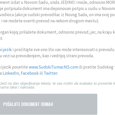
ument izdat u Novom Sadu, onda JEDINO i može, odnosno MOR
 je potpisala dokument ima deponovan potpis u sudu u Novom
vodioca (ako je sudski prevodilac iz Novog Sada, on ima svoj pot
i ne možete overiti prevod na nekom drugom mestu).
li organ kojoj prilažete dokument, odnosno prevod, jer, na kraju k
t.
i jezik
i pročitajte sve ono što vas može interesovati o prevodu
vezi sa prevođenjem, kao i vedrijoj strani prevoda.
i jezik posetite
www.SudskiTumacNS.com
ili pratite Sudskog
ma
LinkedIn
,
Facebook
ili
Twitter
.
žeći na dan objavljivanja teksta, te vas molim da svakako to proverite 
sinama taksi i naknada.
POŠALJITE DOKUMENT ODMAH