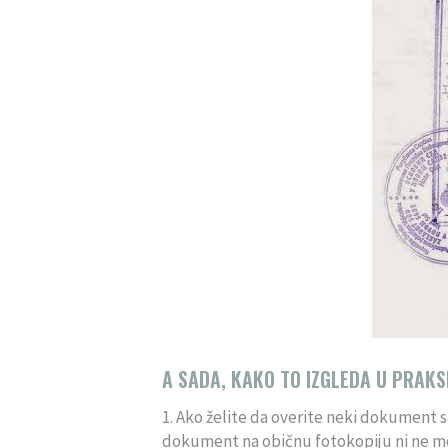
A SADA, KAKO TO IZGLEDA U PRAKSI
1. Ako želite da overite neki dokument sa
dokument na običnu fotokopiju ni ne možet